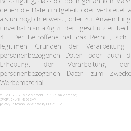
Bestätigung, dass die oben genannten Ma
denen die Daten mitgeteilt oder verbreitet w
als unmöglich erweist , oder zur Anwendung v
unverhältnismäßig zu dem geschützten Rech
4 . Der Betroffene hat das Recht , sich 
legitimen Gründen der Verarbeitung 
personenbezogenen Daten oder auch d
Erhebung, der Verarbeitung der
personenbezogenen Daten zum Zweck
Werbematerial .
VILLA LIBERTY - Viale Marconi 8, 57027 San Vincenzo(LI)
CF CRNDNL48H46D869W
privacy
-
sitemap
- developed by
PIRAMEDIA