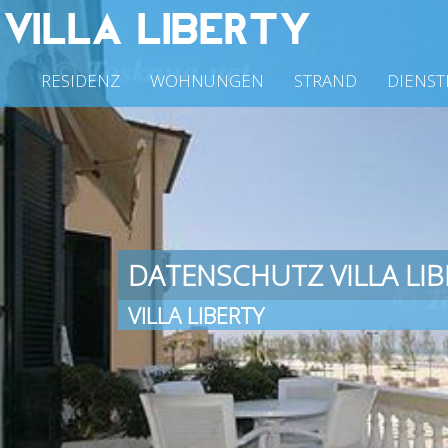
RESIDENZ
WOHNUNGEN
STRAND
DIENST
DATENSCHUTZ VILLA LIB
VILLA LIBERTY