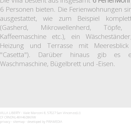
Die Villa besteht aus insgesamt
6 Ferienwoh
6 Personen bieten. Die Ferienwohnungen si
ausgestattet, wie zum Beispiel komplet
(Gasherd, Mikrowellenherd, Töpfe, G
Kaffeemaschine etc.), ein Wäscheständer
Heizung und Terrasse mit Meeresblic
"Casetta"). Darüber hinaus gib es
Waschmaschine, Bügelbrett und -Eisen.
VILLA LIBERTY - Viale Marconi 8, 57027 San Vincenzo(LI)
CF CRNDNL48H46D869W
privacy
-
sitemap
- developed by
PIRAMEDIA