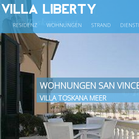
RESIDENZ
WOHNUNGEN
STRAND
DIENST
WOHNUNGEN SAN VINC
VILLA TOSKANA MEER