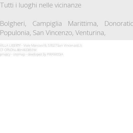
Tutti i luoghi nelle vicinanze
Bolgheri
,
Campiglia Marittima
,
Donorati
Populonia
,
San Vincenzo
,
Venturina
,
VILLA LIBERTY - Viale Marconi 8, 57027 San Vincenzo(LI)
CF CRNDNL48H46D869W
privacy
-
sitemap
- developed by
PIRAMEDIA