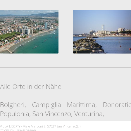
Alle Orte in der Nähe
Bolgheri
,
Campiglia Marittima
,
Donorati
Populonia
,
San Vincenzo
,
Venturina
,
VILLA LIBERTY - Viale Marconi 8, 57027 San Vincenzo(LI)
CF CRNDNL48H46D869W