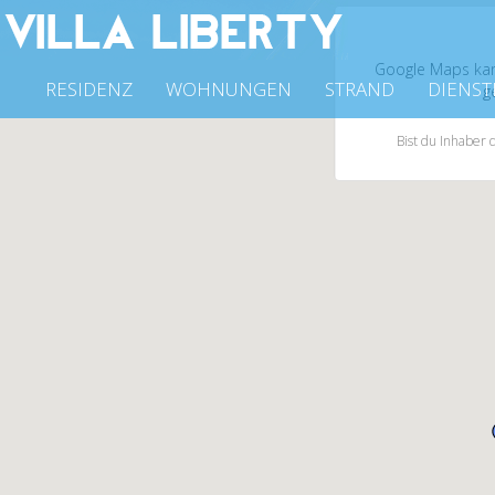
Google Maps kann
RESIDENZ
WOHNUNGEN
STRAND
DIENST
g
Bist du Inhaber 