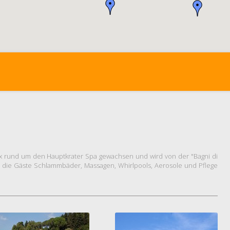
 rund um den Hauptkrater Spa gewachsen und wird von der "Bagni di
(wo die Gäste Schlammbäder, Massagen, Whirlpools, Aerosole und Pflege